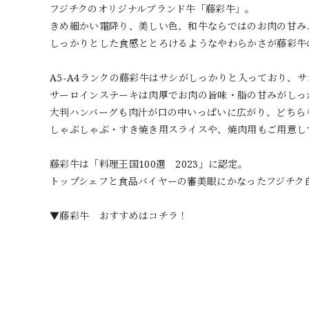
フジチクのオリジナルブランド牛「藤彩牛」。
きめ細かい霜降り、美しい色、和牛ならではのお肉の甘み
しっかりとした食感ととろけるようなやわらかさが藤彩牛
A5-A4ランクの藤彩牛はサシがしっかりと入っており、
サーロインステーキは肉厚でお肉の旨味・脂の甘みがしっ
大判ハンバーグも肉汁が口の中いっぱいに広がり、どちら
しゃぶしゃぶ・すき焼き用スライスや、焼肉用もご用意し
藤彩牛は「料理王国100選 2023」に認定。
トップシェフと食品バイヤーの審美眼にかなったフジチク
▼藤彩牛 おすすめはコチラ！