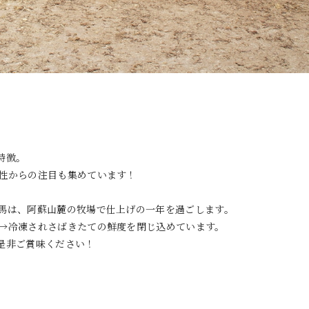
特徴。
性からの注目も集めています！
馬は、阿蘇山麓の牧場で仕上げの一年を過ごします。
→冷凍されさばきたての鮮度を閉じ込めています。
是非ご賞味ください！