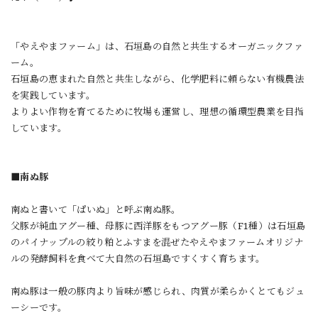
「やえやまファーム」は、石垣島の自然と共生するオーガニックファ
ーム。
石垣島の恵まれた自然と共生しながら、化学肥料に頼らない有機農法
を実践しています。
よりよい作物を育てるために牧場も運営し、理想の循環型農業を目指
しています。
■南ぬ豚
南ぬと書いて「ぱいぬ」と呼ぶ南ぬ豚。
父豚が純血アグー種、母豚に西洋豚をもつアグー豚（F1種）は石垣島
のパイナップルの絞り粕とふすまを混ぜたやえやまファームオリジナ
ルの発酵飼料を食べて大自然の石垣島ですくすく育ちます。
南ぬ豚は一般の豚肉より旨味が感じられ、肉質が柔らかくとてもジュ
ーシーです。